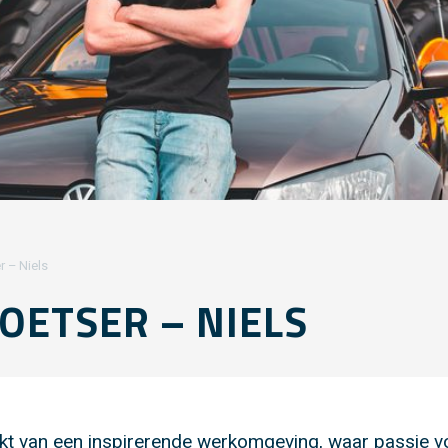
r – Niels
OETSER – NIELS
aakt van een inspirerende werkomgeving, waar passie v