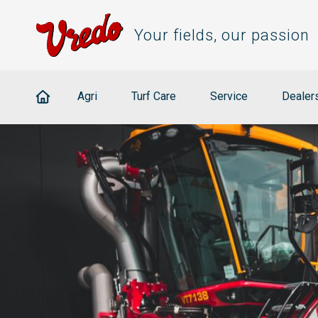
Your fields, our passion
Agri
Turf Care
Service
Dealer