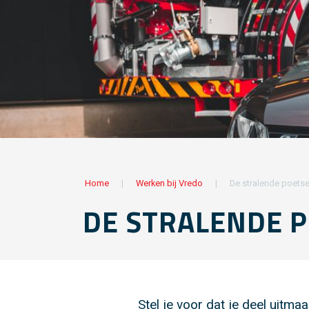
Home
|
Werken bij Vredo
|
De stralende poetse
DE STRALENDE P
Stel je voor dat je deel uitm