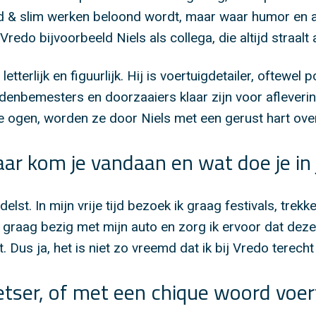
ard & slim werken beloond wordt, maar waar humor en
ij Vredo bijvoorbeeld Niels als collega, die altijd straal
letterlijk en figuurlijk. Hij is voertuigdetailer, oftewe
denbemesters en doorzaaiers klaar zijn voor aflevering
 je ogen, worden ze door Niels met een gerust hart ov
aar kom je vandaan en wat doe je in je
delst. In mijn vrije tijd bezoek ik graag festivals, tre
graag bezig met mijn auto en zorg ik ervoor dat deze
. Dus ja, het is niet zo vreemd dat ik bij Vredo terec
etser, of met een chique woord voert