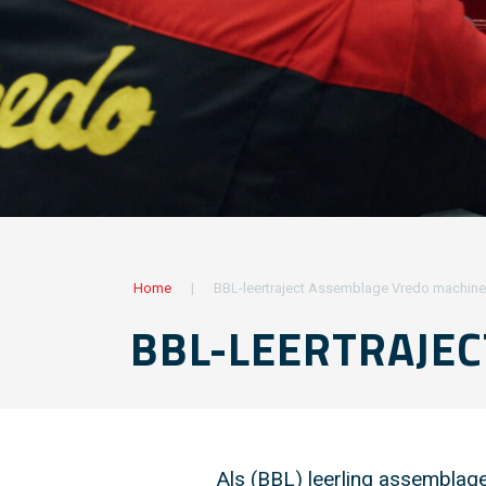
Home
|
BBL-leertraject Assemblage Vredo machin
BBL-LEERTRAJE
Als (BBL) leerling assemblag