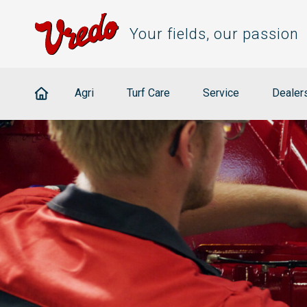
Your fields, our passion
Agri
Turf Care
Service
Dealer