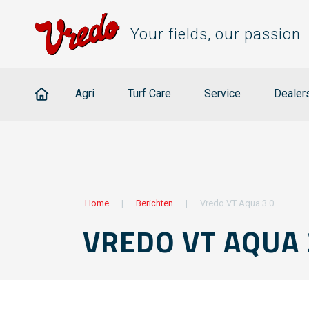
Your fields, our passion
Agri
Turf Care
Service
Dealer
Home
|
Berichten
|
Vredo VT Aqua 3.0
VREDO VT AQUA 