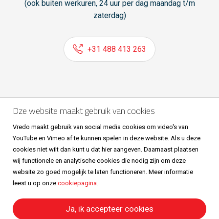
(ook buiten werkuren, 24 uur per dag maandag t/m
zaterdag)
+31 488 413 263
Volg ons ook op
Dze website maakt gebruik van cookies
Vredo maakt gebruik van social media cookies om video's van
YouTube en Vimeo af te kunnen spelen in deze website. Als u deze
cookies niet wilt dan kunt u dat hier aangeven. Daarnaast plaatsen
wij functionele en analytische cookies die nodig zijn om deze
website zo goed mogelijk te laten functioneren. Meer informatie
leest u op onze
cookiepagina
.
Sitemap
Privacy & cookies
Metaalunievoorwaarden
All right reserved © Vredo 2026.
Ja, ik accepteer cookies