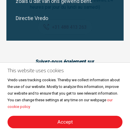
zoals u dat van ons gewend bent.
heures par jour du lundi au samedi)
Directie Vredo
+31 488 413 263
Suivez-nous également sur
This website uses cookies
Vredo uses tracking cookies. Thereby we collect information about
the use of our website. Mostly to analyze this information, improve
our website and to ensure that you get to see relevant information.
You can change these settings at any time on our webpage
our
cookie policy
Sitemap
Privacy & cookies
Metaalunievoorwaarden
Tous droits réservés © Vredo 2026.
Accept