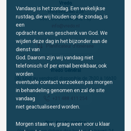
Vredo
Vandaag is het zondag. Een wekelijkse
Welysestraat 25a
rustdag, die wij houden op de zondag, is
6669 DJ Dodewaard, Pay
een
info@vredo.nl
opdracht en een geschenk van God. We
wijden deze dag in het bijzonder aan de
Planificateur d'itinéraire
dienst van
God. Daarom zijn wij vandaag niet
telefonisch of per email bereikbaar, ook
Vredo Général
worden
(du lundi au vendredi) disponible de 7h30 à 16h30
eventuele contact verzoeken pas morgen
in behandeling genomen en zal de site
vandaag
+31 488 411 254
niet geactualiseerd worden.
Numéro de service
Morgen staan wij graag weer voor u klaar
(également en dehors des heures de travail, 24