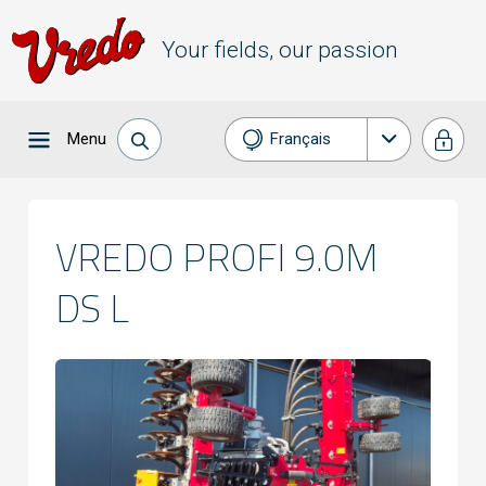
Your fields, our passion
Menu
Français
Nederlands
English
VREDO PROFI 9.0M
Deutsch
DS L
Español