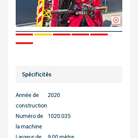
1
2
3
4
5
6
Spécificités
Année de
2020
construction
Numéro de
1020.035
la machine
Largeur de
9.00 mètre