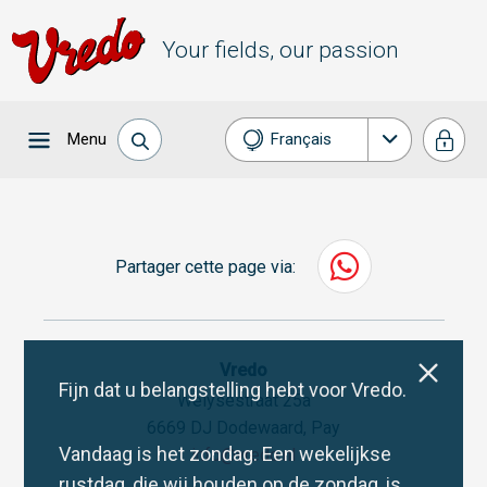
Your fields, our passion
Menu
Français
Nederlands
English
Partager cette page via:
Deutsch
Español
Vredo
Fijn dat u belangstelling hebt voor Vredo.
Welysestraat 25a
6669 DJ Dodewaard, Pay
Vandaag is het zondag. Een wekelijkse
info@vredo.nl
rustdag, die wij houden op de zondag, is