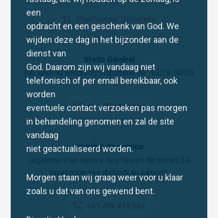
een
Planificateur d'itinéraire
opdracht en een geschenk van God. We
wijden deze dag in het bijzonder aan de
dienst van
Vredo Général
God. Daarom zijn wij vandaag niet
(du lundi au vendredi) disponible de 7h30 à 16h30
telefonisch of per email bereikbaar, ook
worden
+31 488 411 254
eventuele contact verzoeken pas morgen
in behandeling genomen en zal de site
vandaag
Numéro de service
niet geactualiseerd worden.
(également en dehors des heures de travail, 24
heures par jour du lundi au samedi)
Morgen staan wij graag weer voor u klaar
zoals u dat van ons gewend bent.
+31 488 413 263