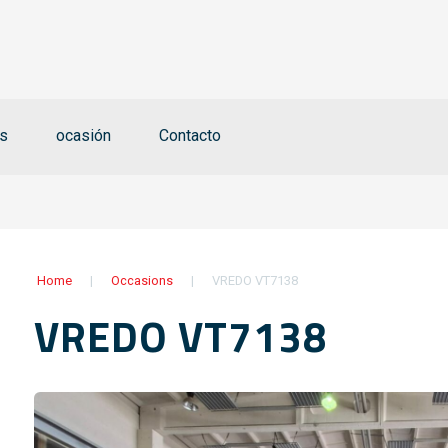
rs
ocasión
Contacto
Home
|
Occasions
|
VREDO VT7138
VREDO VT7138