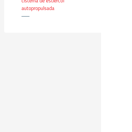
cisterna de estiércol
autopropulsada