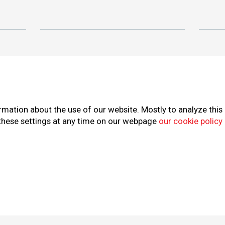
Privacy & cookies
Metaalu
rmation about the use of our website. Mostly to analyze this
 these settings at any time on our webpage
our cookie policy
d © Vredo 2026.
Sitemap
Privacy & cookies
Metaalun