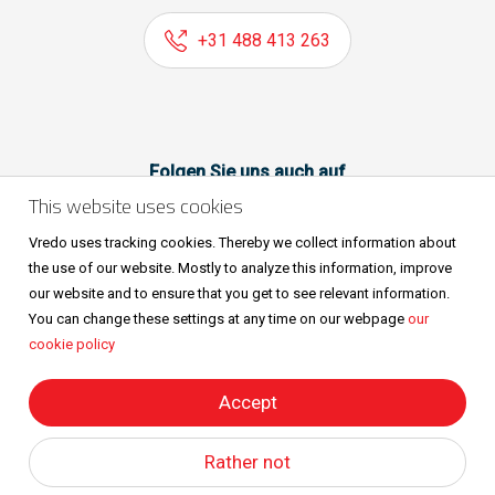
+31 488 413 263
Folgen Sie uns auch auf
This website uses cookies
Vredo uses tracking cookies. Thereby we collect information about
the use of our website. Mostly to analyze this information, improve
our website and to ensure that you get to see relevant information.
You can change these settings at any time on our webpage
our
cookie policy
Sitemap
Privacy & cookies
Metaalunievoorwaarden
Alle Rechte vorbehalten © Vredo 2026.
Accept
Rather not