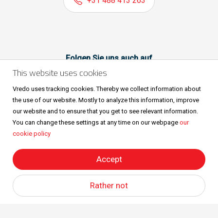
+31 488 413 263
Folgen Sie uns auch auf
This website uses cookies
Vredo uses tracking cookies. Thereby we collect information about
the use of our website. Mostly to analyze this information, improve
our website and to ensure that you get to see relevant information.
You can change these settings at any time on our webpage
our
cookie policy
Sitemap
Privacy & cookies
Metaalunievoorwaarden
Alle Rechte vorbehalten © Vredo 2026.
Accept
Rather not