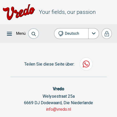
Your fields, our passion
Menü
Deutsch
Nederlands
English
Teilen Sie diese Seite über:
Français
Español
Vredo
Welysestraat 25a
6669 DJ Dodewaard, Die Niederlande
info@vredo.nl