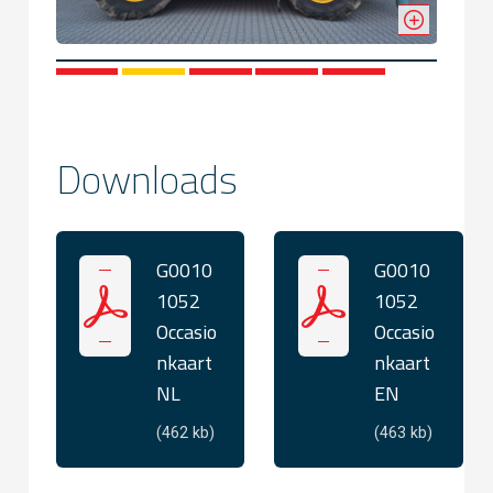
1
2
3
4
5
Downloads
G0010
G0010
1052
1052
Occasio
Occasio
nkaart
nkaart
NL
EN
(462 kb)
(463 kb)