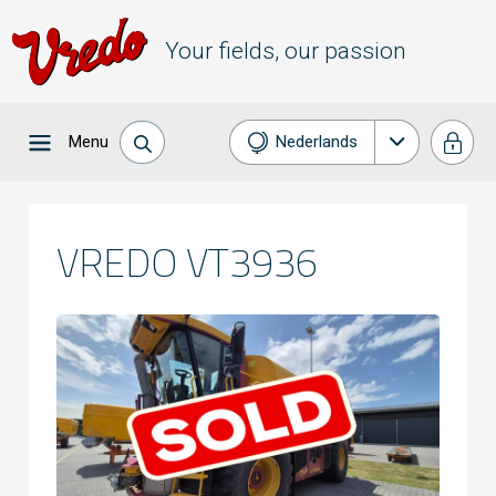
Your fields, our passion
Menu
Nederlands
English
Français
VREDO VT3936
Deutsch
Español