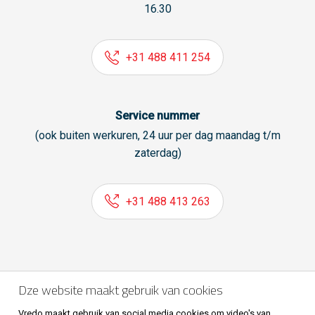
16.30
+31 488 411 254
Service nummer
(ook buiten werkuren, 24 uur per dag maandag t/m
zaterdag)
+31 488 413 263
Volg ons ook op
Dze website maakt gebruik van cookies
Vredo maakt gebruik van social media cookies om video's van