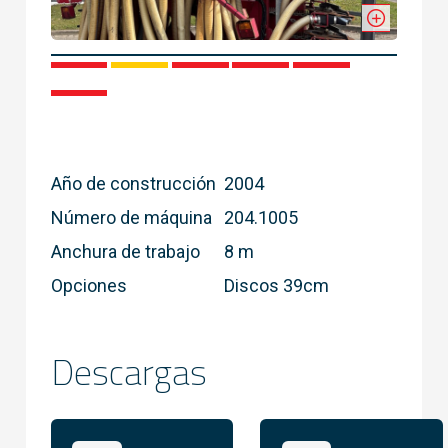
1
2
3
4
5
6
Año de construcción
2004
Número de máquina
204.1005
Anchura de trabajo
8 m
Opciones
Discos 39cm
Descargas