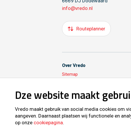
6669 DJ Dodewaard
info@vredo.nl
Routeplanner
Over Vredo
Sitemap
Dze website maakt gebrui
Volg ons ook op
Vredo maakt gebruik van social media cookies om vide
aangeven. Daarnaast plaatsen wij functionele en anal
op onze
cookiepagina
.