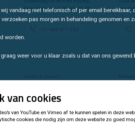
(maandag tot en met vrijdag)
(ook b
bereikbaar van 7.30 tot 16.30
maand
wij vandaag niet telefonisch of per email bereikbaar,
t verzoeken pas morgen in behandeling genomen en za
+31 488 411 254
rd worden.
graag weer voor u klaar zoals u dat van ons gewend 
Privacy & cookies
Metaalu
k van cookies
o's van YouTube en Vimeo af te kunnen spelen in deze websit
ytische cookies die nodig zijn om deze website zo goed mogel