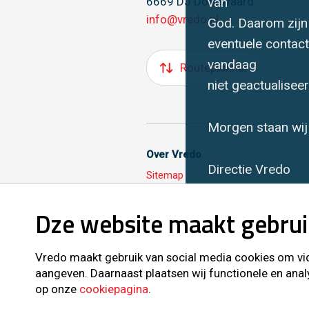
van
6669 DJ Dodewaard
info@vredo.nl
God. Daarom zijn 
eventuele contac
vandaag
Routeplanner
niet geactualisee
Morgen staan wij 
Over Vredo
Directie Vredo
Sitemap
Dze website maakt gebrui
Volg ons ook op
Vredo maakt gebruik van social media cookies om vide
aangeven. Daarnaast plaatsen wij functionele en anal
op onze
cookiepagina
.