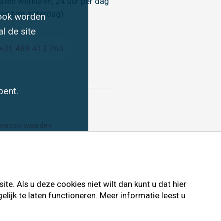
uiten werkuren, 24 uur per dag
ag t/m zaterdag)
 ook worden
l de site
+31 488 413 263
bent.
nievoorwaarden
e. Als u deze cookies niet wilt dan kunt u dat hier
ijk te laten functioneren. Meer informatie leest u