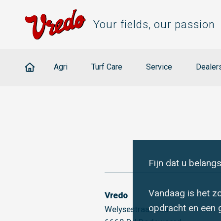
Your fields, our passion
Agri
Turf Care
Service
Dealer
Fijn dat u belangs
Vandaag is het zo
Vredo
opdracht en een 
Welysestraat 25a