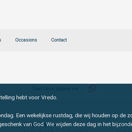
s
Occasions
Contact
Deel deze pagina via:
telling hebt voor Vredo.
ndag. Een wekelijkse rustdag, die wij houden op de z
geschenk van God. We wijden deze dag in het bijzonde
Vredo Algemeen
Servi