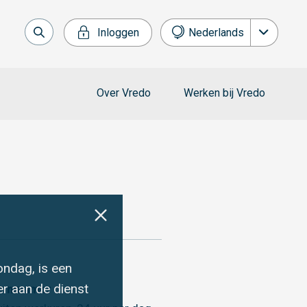
Inloggen
Nederlands
English
Français
Over Vredo
Werken bij Vredo
Deutsch
Español
ondag, is een
r aan de dienst
ce nummer