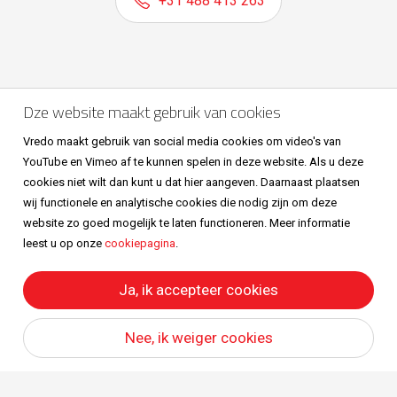
+31 488 413 263
Volg ons ook op
Dze website maakt gebruik van cookies
Vredo maakt gebruik van social media cookies om video's van
YouTube en Vimeo af te kunnen spelen in deze website. Als u deze
cookies niet wilt dan kunt u dat hier aangeven. Daarnaast plaatsen
wij functionele en analytische cookies die nodig zijn om deze
website zo goed mogelijk te laten functioneren. Meer informatie
leest u op onze
cookiepagina
.
Sitemap
Privacy & cookies
Metaalunievoorwaarden
All right reserved © Vredo 2026.
Ja, ik accepteer cookies
Nee, ik weiger cookies