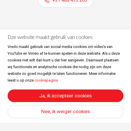
+31 488 413 263
Volg ons ook op
Dze website maakt gebruik van cookies
Vredo maakt gebruik van social media cookies om video's van
YouTube en Vimeo af te kunnen spelen in deze website. Als u deze
cookies niet wilt dan kunt u dat hier aangeven. Daarnaast plaatsen
wij functionele en analytische cookies die nodig zijn om deze
website zo goed mogelijk te laten functioneren. Meer informatie
leest u op onze
cookiepagina
.
Sitemap
Privacy & cookies
Metaalunievoorwaarden
All right reserved © Vredo 2026.
Ja, ik accepteer cookies
Nee, ik weiger cookies