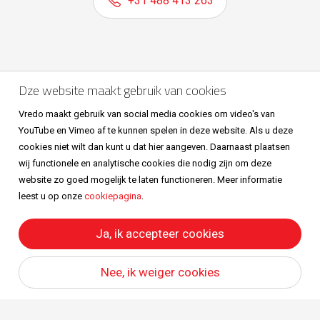
+31 488 413 263
Volg ons ook op
Dze website maakt gebruik van cookies
Vredo maakt gebruik van social media cookies om video's van
YouTube en Vimeo af te kunnen spelen in deze website. Als u deze
cookies niet wilt dan kunt u dat hier aangeven. Daarnaast plaatsen
wij functionele en analytische cookies die nodig zijn om deze
website zo goed mogelijk te laten functioneren. Meer informatie
leest u op onze
cookiepagina
.
Sitemap
Privacy & cookies
Metaalunievoorwaarden
All right reserved © Vredo 2026.
Ja, ik accepteer cookies
Nee, ik weiger cookies