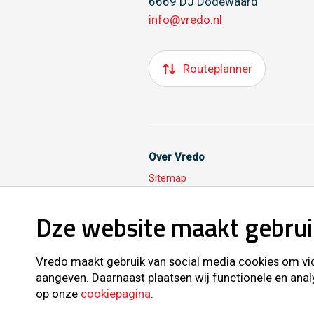
6669 DJ Dodewaard
info@vredo.nl
Routeplanner
Over Vredo
Sitemap
Dze website maakt gebrui
Volg ons ook op
Vredo maakt gebruik van social media cookies om vide
aangeven. Daarnaast plaatsen wij functionele en anal
op onze
cookiepagina
.