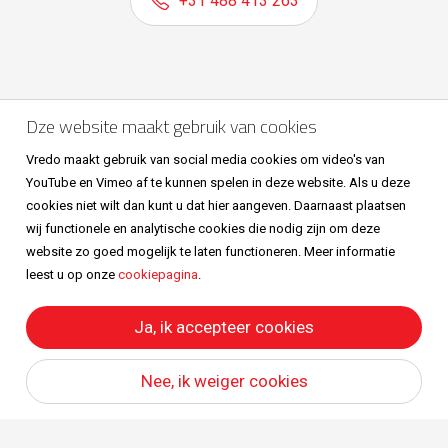
+31 488 413 263
Volg ons ook op
Dze website maakt gebruik van cookies
Vredo maakt gebruik van social media cookies om video's van
YouTube en Vimeo af te kunnen spelen in deze website. Als u deze
cookies niet wilt dan kunt u dat hier aangeven. Daarnaast plaatsen
wij functionele en analytische cookies die nodig zijn om deze
website zo goed mogelijk te laten functioneren. Meer informatie
leest u op onze
cookiepagina
.
Sitemap
Privacy & cookies
Metaalunievoorwaarden
All right reserved © Vredo 2026.
Ja, ik accepteer cookies
Nee, ik weiger cookies