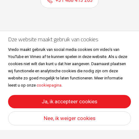
+31 488 413 263
Volg ons ook op
Dze website maakt gebruik van cookies
Vredo maakt gebruik van social media cookies om video's van
YouTube en Vimeo af te kunnen spelen in deze website. Als u deze
cookies niet wilt dan kunt u dat hier aangeven. Daarnaast plaatsen
wij functionele en analytische cookies die nodig zijn om deze
website zo goed mogelijk te laten functioneren. Meer informatie
leest u op onze
cookiepagina
.
Sitemap
Privacy & cookies
Metaalunievoorwaarden
All right reserved © Vredo 2026.
Ja, ik accepteer cookies
Nee, ik weiger cookies