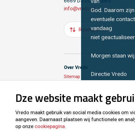
van
6669 DJ Dodewaard
info@vredo.nl
God. Daarom zijn 
eventuele contac
vandaag
Routeplanner
niet geactualisee
Morgen staan wij 
Over Vredo
Directie Vredo
Sitemap
Dze website maakt gebrui
Volg ons ook op
Vredo maakt gebruik van social media cookies om vide
aangeven. Daarnaast plaatsen wij functionele en anal
op onze
cookiepagina
.