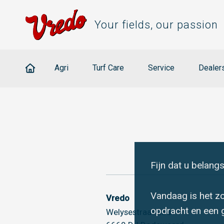
Your fields, our passion
Agri
Turf Care
Service
Dealer
Fijn dat u belangs
Vandaag is het zo
Vredo
opdracht en een 
Welysestraat 25a