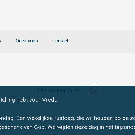
s
Occasions
Contact
Deel deze pagina via:
telling hebt voor Vredo.
ndag. Een wekelijkse rustdag, die wij houden op de z
geschenk van God. We wijden deze dag in het bijzonde
Vredo Algemeen
Servi