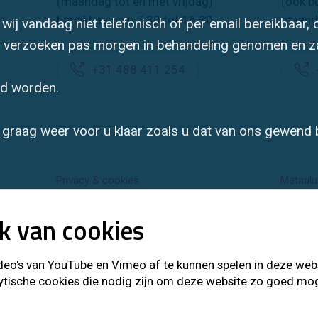
(maandag tot en met vrijdag)
(ook b
bereikbaar van 7.30 tot 16.30
maand
wij vandaag niet telefonisch of per email bereikbaar,
t verzoeken pas morgen in behandeling genomen en za
+31 488 411 254
rd worden.
graag weer voor u klaar zoals u dat van ons gewend 
Privacy & cookies
Metaalu
k van cookies
o's van YouTube en Vimeo af te kunnen spelen in deze websit
ytische cookies die nodig zijn om deze website zo goed mogel