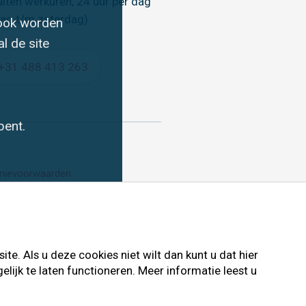
uiten werkuren, 24 uur per dag
ag t/m zaterdag)
 ook worden
l de site
+31 488 413 263
bent.
nievoorwaarden
e. Als u deze cookies niet wilt dan kunt u dat hier
ijk te laten functioneren. Meer informatie leest u