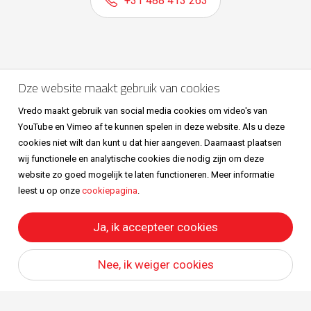
+31 488 413 263
Volg ons ook op
Dze website maakt gebruik van cookies
Vredo maakt gebruik van social media cookies om video's van
YouTube en Vimeo af te kunnen spelen in deze website. Als u deze
cookies niet wilt dan kunt u dat hier aangeven. Daarnaast plaatsen
wij functionele en analytische cookies die nodig zijn om deze
website zo goed mogelijk te laten functioneren. Meer informatie
leest u op onze
cookiepagina
.
Sitemap
Privacy & cookies
Metaalunievoorwaarden
All right reserved © Vredo 2026.
Ja, ik accepteer cookies
Nee, ik weiger cookies