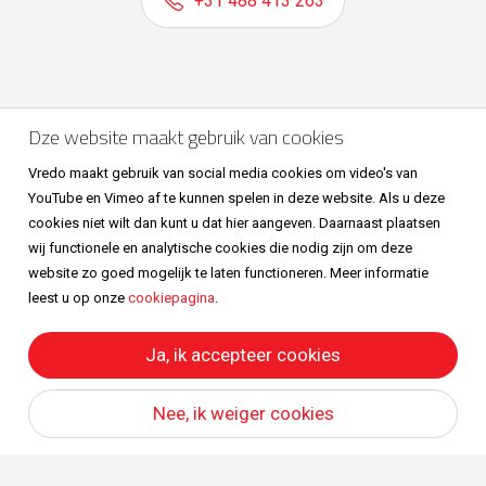
+31 488 413 263
Volg ons ook op
Dze website maakt gebruik van cookies
Vredo maakt gebruik van social media cookies om video's van
YouTube en Vimeo af te kunnen spelen in deze website. Als u deze
cookies niet wilt dan kunt u dat hier aangeven. Daarnaast plaatsen
wij functionele en analytische cookies die nodig zijn om deze
website zo goed mogelijk te laten functioneren. Meer informatie
leest u op onze
cookiepagina
.
Sitemap
Privacy & cookies
Metaalunievoorwaarden
All right reserved © Vredo 2026.
Ja, ik accepteer cookies
Nee, ik weiger cookies