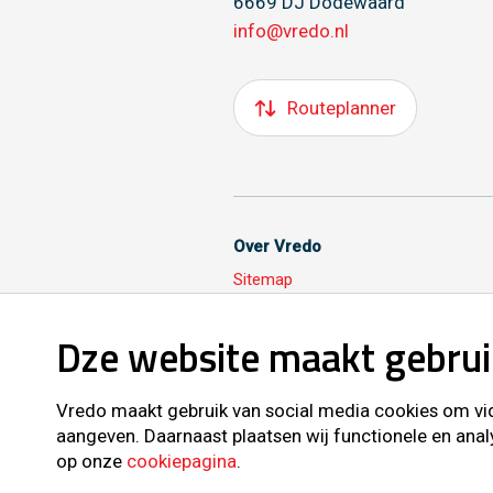
6669 DJ Dodewaard
info@vredo.nl
Routeplanner
Over Vredo
Sitemap
Dze website maakt gebrui
Volg ons ook op
Vredo maakt gebruik van social media cookies om vide
aangeven. Daarnaast plaatsen wij functionele en anal
op onze
cookiepagina
.