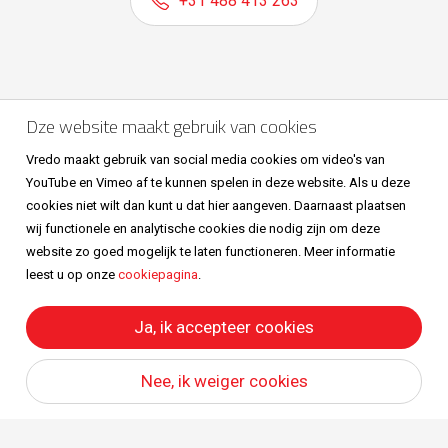
+31 488 413 263
Volg ons ook op
Dze website maakt gebruik van cookies
Vredo maakt gebruik van social media cookies om video's van
YouTube en Vimeo af te kunnen spelen in deze website. Als u deze
cookies niet wilt dan kunt u dat hier aangeven. Daarnaast plaatsen
wij functionele en analytische cookies die nodig zijn om deze
website zo goed mogelijk te laten functioneren. Meer informatie
leest u op onze
cookiepagina
.
Sitemap
Privacy & cookies
Metaalunievoorwaarden
All right reserved © Vredo 2026.
Ja, ik accepteer cookies
Nee, ik weiger cookies