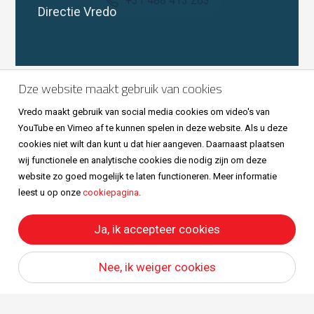
+31 488 413 263
Directie Vredo
Volg ons ook op
Dze website maakt gebruik van cookies
Vredo maakt gebruik van social media cookies om video's van
YouTube en Vimeo af te kunnen spelen in deze website. Als u deze
cookies niet wilt dan kunt u dat hier aangeven. Daarnaast plaatsen
wij functionele en analytische cookies die nodig zijn om deze
website zo goed mogelijk te laten functioneren. Meer informatie
leest u op onze
cookiepagina
.
Sitemap
Privacy & cookies
Metaalunievoorwaarden
All right reserved © Vredo 2026.
Ja, ik accepteer cookies
Nee, ik weiger cookies