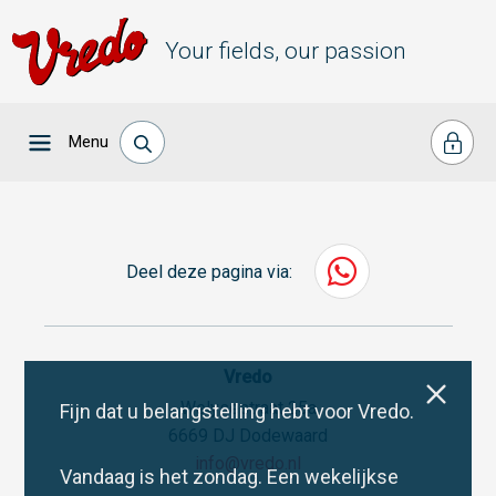
Your fields, our passion
Menu
Deel deze pagina via:
Vredo
Welysestraat 25a
Fijn dat u belangstelling hebt voor Vredo.
6669 DJ Dodewaard
info@vredo.nl
Vandaag is het zondag. Een wekelijkse