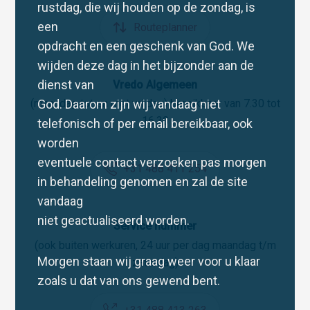
rustdag, die wij houden op de zondag, is
een
Routeplanner
opdracht en een geschenk van God. We
wijden deze dag in het bijzonder aan de
dienst van
Vredo Algemeen
God. Daarom zijn wij vandaag niet
(maandag tot en met vrijdag) bereikbaar van 7.30 tot
16.30
telefonisch of per email bereikbaar, ook
worden
eventuele contact verzoeken pas morgen
+31 488 411 254
in behandeling genomen en zal de site
vandaag
niet geactualiseerd worden.
Service nummer
(ook buiten werkuren, 24 uur per dag maandag t/m
Morgen staan wij graag weer voor u klaar
zaterdag)
zoals u dat van ons gewend bent.