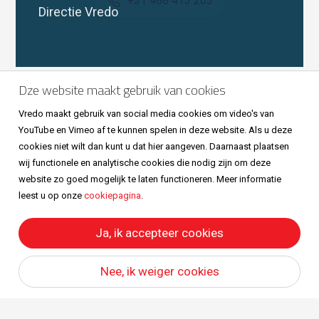
+31 488 413 263
Directie Vredo
Volg ons ook op
Dze website maakt gebruik van cookies
Vredo maakt gebruik van social media cookies om video's van
YouTube en Vimeo af te kunnen spelen in deze website. Als u deze
cookies niet wilt dan kunt u dat hier aangeven. Daarnaast plaatsen
wij functionele en analytische cookies die nodig zijn om deze
website zo goed mogelijk te laten functioneren. Meer informatie
leest u op onze
cookiepagina
.
Sitemap
Privacy & cookies
Metaalunievoorwaarden
All right reserved © Vredo 2026.
Ja, ik accepteer cookies
Nee, ik weiger cookies