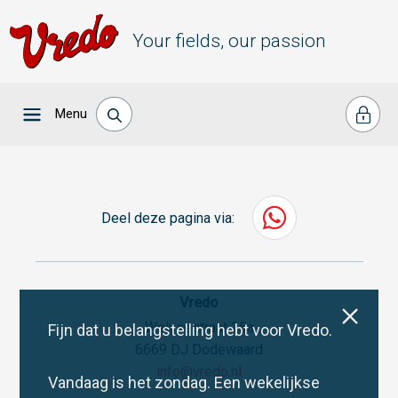
Your fields, our passion
Menu
Deel deze pagina via:
Vredo
Welysestraat 25a
Fijn dat u belangstelling hebt voor Vredo.
6669 DJ Dodewaard
info@vredo.nl
Vandaag is het zondag. Een wekelijkse