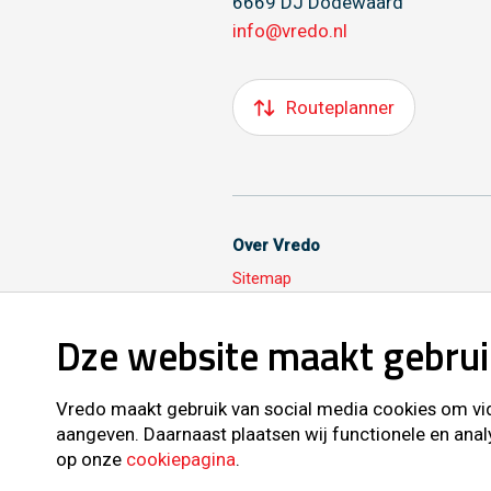
6669 DJ Dodewaard
info@vredo.nl
Routeplanner
Over Vredo
Sitemap
Dze website maakt gebrui
Volg ons ook op
Vredo maakt gebruik van social media cookies om vide
aangeven. Daarnaast plaatsen wij functionele en anal
op onze
cookiepagina
.