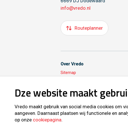
6669 DJ Dodewaard
info@vredo.nl
Routeplanner
Over Vredo
Sitemap
Dze website maakt gebrui
Volg ons ook op
Vredo maakt gebruik van social media cookies om vide
aangeven. Daarnaast plaatsen wij functionele en anal
op onze
cookiepagina
.