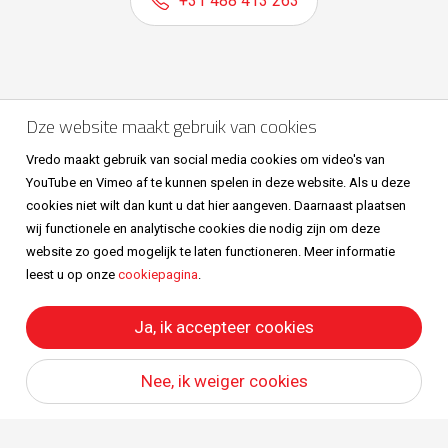
+31 488 413 263
Volg ons ook op
Dze website maakt gebruik van cookies
Vredo maakt gebruik van social media cookies om video's van
YouTube en Vimeo af te kunnen spelen in deze website. Als u deze
cookies niet wilt dan kunt u dat hier aangeven. Daarnaast plaatsen
wij functionele en analytische cookies die nodig zijn om deze
website zo goed mogelijk te laten functioneren. Meer informatie
leest u op onze
cookiepagina
.
Sitemap
Privacy & cookies
Metaalunievoorwaarden
All right reserved © Vredo 2026.
Ja, ik accepteer cookies
Nee, ik weiger cookies