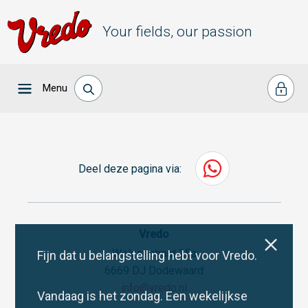
Your fields, our passion
Menu
Deel deze pagina via:
Vredo
Welysestraat 25a
Fijn dat u belangstelling hebt voor Vredo.
6669 DJ Dodewaard
info@vredo.nl
Vandaag is het zondag. Een wekelijkse