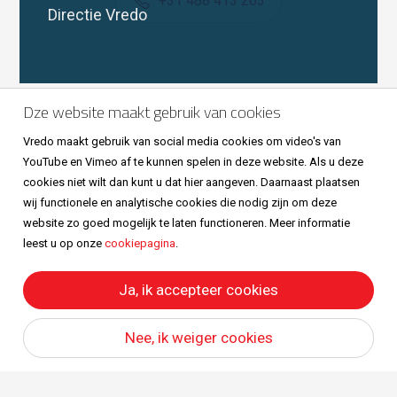
+31 488 413 263
Directie Vredo
Volg ons ook op
Dze website maakt gebruik van cookies
Vredo maakt gebruik van social media cookies om video's van
YouTube en Vimeo af te kunnen spelen in deze website. Als u deze
cookies niet wilt dan kunt u dat hier aangeven. Daarnaast plaatsen
wij functionele en analytische cookies die nodig zijn om deze
website zo goed mogelijk te laten functioneren. Meer informatie
leest u op onze
cookiepagina
.
Sitemap
Privacy & cookies
Metaalunievoorwaarden
All right reserved © Vredo 2026.
Ja, ik accepteer cookies
Nee, ik weiger cookies