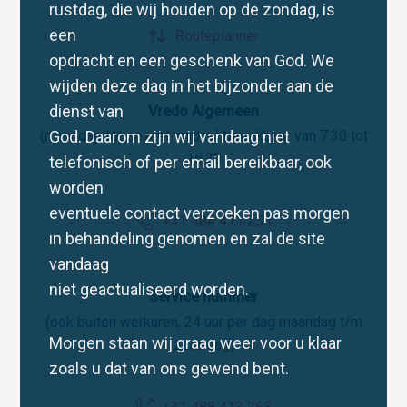
rustdag, die wij houden op de zondag, is
een
Routeplanner
opdracht en een geschenk van God. We
wijden deze dag in het bijzonder aan de
dienst van
Vredo Algemeen
God. Daarom zijn wij vandaag niet
(maandag tot en met vrijdag) bereikbaar van 7.30 tot
16.30
telefonisch of per email bereikbaar, ook
worden
eventuele contact verzoeken pas morgen
+31 488 411 254
in behandeling genomen en zal de site
vandaag
niet geactualiseerd worden.
Service nummer
(ook buiten werkuren, 24 uur per dag maandag t/m
Morgen staan wij graag weer voor u klaar
zaterdag)
zoals u dat van ons gewend bent.