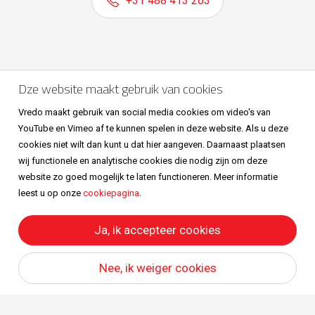
+31 488 413 263
Volg ons ook op
Dze website maakt gebruik van cookies
Vredo maakt gebruik van social media cookies om video's van
YouTube en Vimeo af te kunnen spelen in deze website. Als u deze
cookies niet wilt dan kunt u dat hier aangeven. Daarnaast plaatsen
wij functionele en analytische cookies die nodig zijn om deze
website zo goed mogelijk te laten functioneren. Meer informatie
leest u op onze
cookiepagina
.
Sitemap
Privacy & cookies
Metaalunievoorwaarden
All right reserved © Vredo 2026.
Ja, ik accepteer cookies
Nee, ik weiger cookies