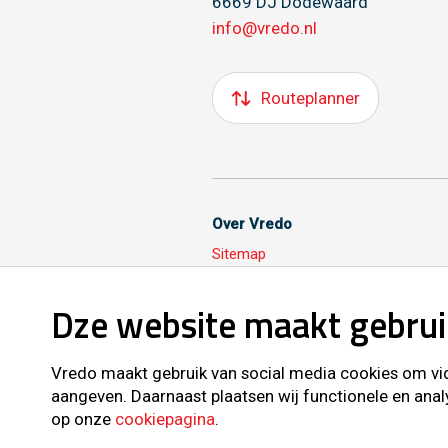
6669 DJ Dodewaard
info@vredo.nl
Routeplanner
Over Vredo
Sitemap
Dze website maakt gebrui
Volg ons ook op
Vredo maakt gebruik van social media cookies om vide
aangeven. Daarnaast plaatsen wij functionele en anal
op onze
cookiepagina
.