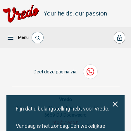
Your fields, our passion
Menu
Deel deze pagina via:
Vredo
Welysestraat 25a
Fijn dat u belangstelling hebt voor Vredo.
6669 DJ Dodewaard
info@vredo.nl
Vandaag is het zondag. Een wekelijkse