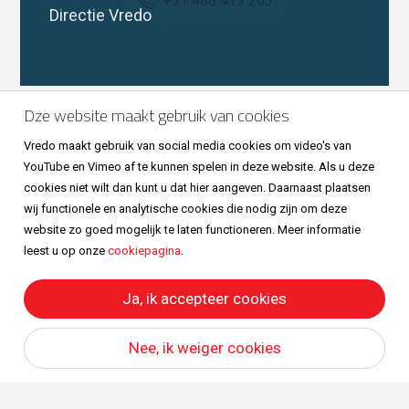
+31 488 413 263
Directie Vredo
Volg ons ook op
Dze website maakt gebruik van cookies
Vredo maakt gebruik van social media cookies om video's van
YouTube en Vimeo af te kunnen spelen in deze website. Als u deze
cookies niet wilt dan kunt u dat hier aangeven. Daarnaast plaatsen
wij functionele en analytische cookies die nodig zijn om deze
website zo goed mogelijk te laten functioneren. Meer informatie
leest u op onze
cookiepagina
.
Sitemap
Privacy & cookies
Metaalunievoorwaarden
All right reserved © Vredo 2026.
Ja, ik accepteer cookies
Nee, ik weiger cookies