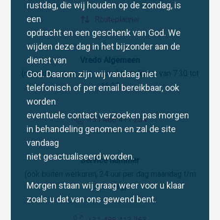
rustdag, die wij houden op de zondag, is
een
Routeplanner
opdracht en een geschenk van God. We
wijden deze dag in het bijzonder aan de
dienst van
Vredo Algemeen
God. Daarom zijn wij vandaag niet
(maandag tot en met vrijdag) bereikbaar van 7.30 tot
16.30
telefonisch of per email bereikbaar, ook
worden
eventuele contact verzoeken pas morgen
+31 488 411 254
in behandeling genomen en zal de site
vandaag
niet geactualiseerd worden.
Service nummer
(ook buiten werkuren, 24 uur per dag maandag t/m
Morgen staan wij graag weer voor u klaar
zaterdag)
zoals u dat van ons gewend bent.