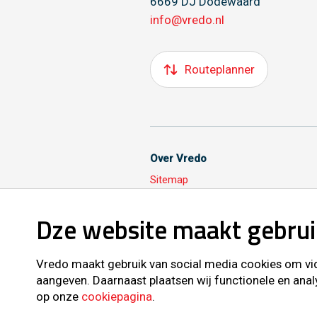
6669 DJ Dodewaard
info@vredo.nl
Routeplanner
Over Vredo
Sitemap
Dze website maakt gebrui
Volg ons ook op
Vredo maakt gebruik van social media cookies om vide
aangeven. Daarnaast plaatsen wij functionele en anal
op onze
cookiepagina
.