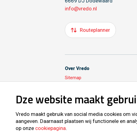
6669 DJ Dodewaard
info@vredo.nl
Routeplanner
Over Vredo
Sitemap
Dze website maakt gebrui
Volg ons ook op
Vredo maakt gebruik van social media cookies om vide
aangeven. Daarnaast plaatsen wij functionele en anal
op onze
cookiepagina
.