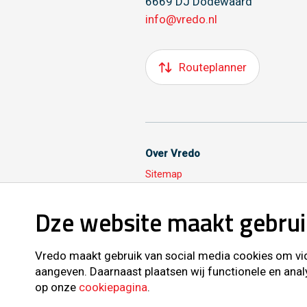
6669 DJ Dodewaard
info@vredo.nl
Routeplanner
Over Vredo
Sitemap
Dze website maakt gebrui
Volg ons ook op
Vredo maakt gebruik van social media cookies om vide
aangeven. Daarnaast plaatsen wij functionele en anal
op onze
cookiepagina
.