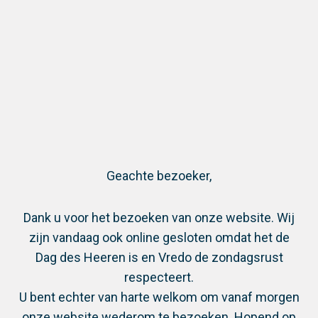
Vielen Dank für Ihre
Kontaktanfrage
Vielen Dank für Ihr Interesse an einem unserer
Spezialisten. Er wird sich bald mit Ihnen in
Geachte bezoeker,
Verbindung setzen, um einen Termin zu
vereinbaren.
Dank u voor het bezoeken van onze website. Wij
zijn vandaag ook online gesloten omdat het de
Dag des Heeren is en Vredo de zondagsrust
respecteert.
U bent echter van harte welkom om vanaf morgen
Teilen Sie diese Seite über:
onze website wederom te bezoeken. Hopend op