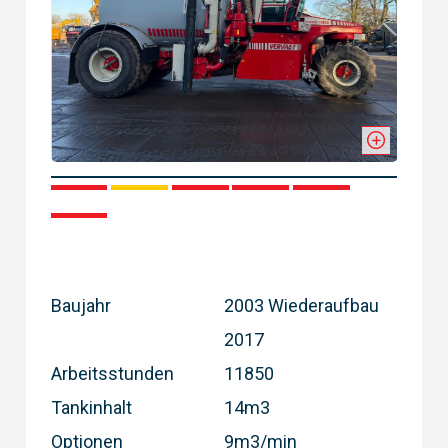
1
2
3
4
5
6
Baujahr
2003 Wiederaufbau
2017
Arbeitsstunden
11850
Tankinhalt
14m3
Optionen
9m3/min