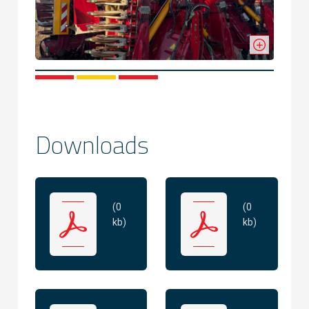
1
2
3
Downloads
(0
(0
kb)
kb)