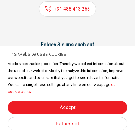
+31 488 413 263
Folgen Sie uns auch auf
This website uses cookies
Vredo uses tracking cookies. Thereby we collect information about
the use of our website. Mostly to analyze this information, improve
our website and to ensure that you get to see relevant information.
You can change these settings at any time on our webpage
our
cookie policy
Sitemap
Privacy & cookies
Metaalunievoorwaarden
Alle Rechte vorbehalten © Vredo 2026.
Accept
Rather not